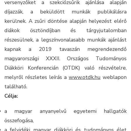
versenyzőket a szekciózsűrik ajánlása alapján
díjazzák, a beküldött munkák publikálásra
kerülnek. A zsűri döntése alapján helyezést elérő
diákok ösztöndíjban és tárgyjutalomban
részesülnek, a legszínvonalasabb munkák ajánlást
kapnak a 2019 tavaszán megrendezendő
magyarországi XXXII. Országos Tudományos
Diákköri Konferencián (OTDK) való részvételre,
melyről részletes leírás a
www.otdk.hu
weblapon
található.
Célja:
a magyar anyanyelvű egyetemi hallgatók
összefogása,
a felvidéki magyar diákköri és tudományos élet