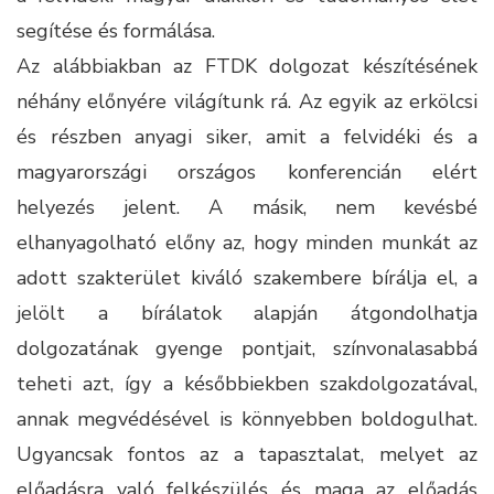
segítése és formálása.
Az alábbiakban az FTDK dolgozat készítésének
néhány előnyére világítunk rá. Az egyik az erkölcsi
és részben anyagi siker, amit a felvidéki és a
magyarországi országos konferencián elért
helyezés jelent. A másik, nem kevésbé
elhanyagolható előny az, hogy minden munkát az
adott szakterület kiváló szakembere bírálja el, a
jelölt a bírálatok alapján átgondolhatja
dolgozatának gyenge pontjait, színvonalasabbá
teheti azt, így a későbbiekben szakdolgozatával,
annak megvédésével is könnyebben boldogulhat.
Ugyancsak fontos az a tapasztalat, melyet az
előadásra való felkészülés és maga az előadás