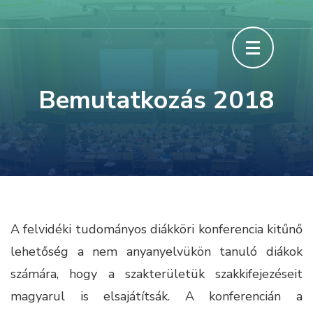
Skip
Felvidéki Tudományos Diákköri
to
Konferencia
content
(Press
Bemutatkozás 2018
Enter)
A felvidéki tudományos diákköri konferencia kitűnő
lehetőség a nem anyanyelvükön tanuló diákok
számára, hogy a szakterületük szakkifejezéseit
magyarul is elsajátítsák. A konferencián a