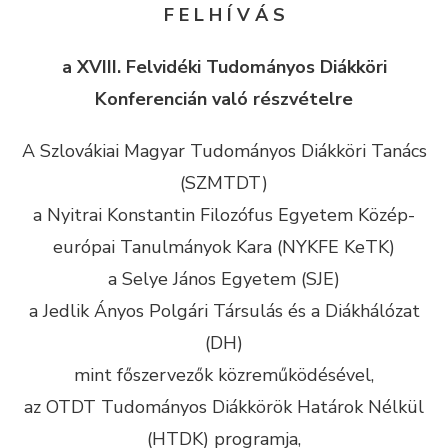
F E L H Í V Á S
a XVIII. Felvidéki Tudományos Diákköri
Konferencián való részvételre
A Szlovákiai Magyar Tudományos Diákköri Tanács
(SZMTDT)
a Nyitrai Konstantin Filozófus Egyetem Közép-
európai Tanulmányok Kara (NYKFE KeTK)
a Selye János Egyetem (SJE)
a Jedlik Ányos Polgári Társulás és a Diákhálózat
(DH)
mint főszervezők közreműködésével,
az OTDT Tudományos Diákkörök Határok Nélkül
(HTDK) programja,