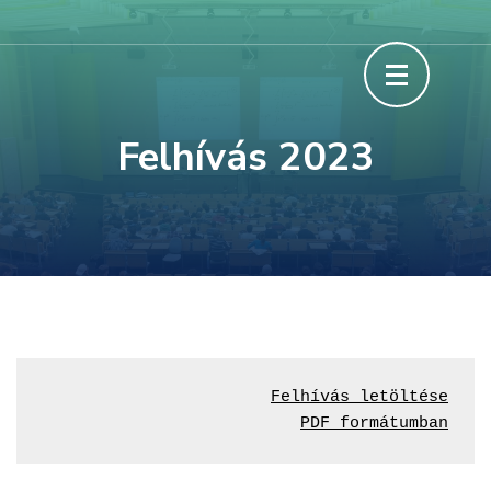
Skip
Felvidéki Tudományos Diákköri
to
Konferencia
content
(Press
Felhívás 2023
Enter)
Felhívás letöltése

PDF formátumban