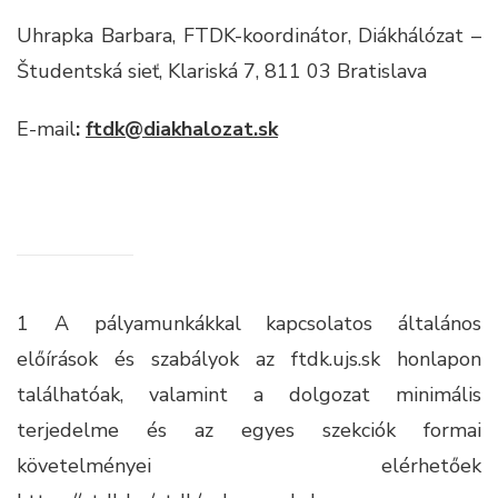
Uhrapka Barbara, FTDK-koordinátor, Diákhálózat –
Študentská sieť, Klariská 7, 811 03 Bratislava
E-mail
:
ftdk@diakhalozat.sk
1 A pályamunkákkal kapcsolatos általános
előírások és szabályok az ftdk.ujs.sk honlapon
találhatóak, valamint a dolgozat minimális
terjedelme és az egyes szekciók formai
követelményei elérhetőek