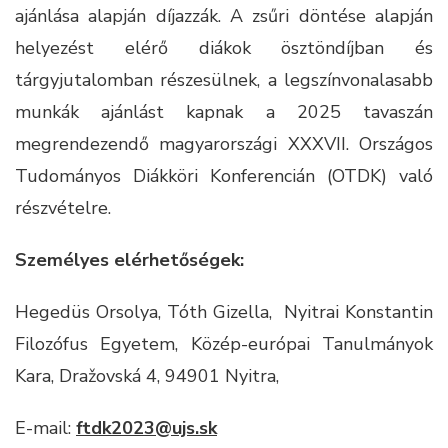
ajánlása alapján díjazzák. A zsűri döntése alapján
helyezést elérő diákok ösztöndíjban és
tárgyjutalomban részesülnek, a legszínvonalasabb
munkák ajánlást kapnak a 2025 tavaszán
megrendezendő magyarországi XXXVII. Országos
Tudományos Diákköri Konferencián (OTDK) való
részvételre.
Személyes elérhetőségek:
Hegedüs Orsolya, Tóth Gizella, Nyitrai Konstantin
Filozófus Egyetem, Közép-európai Tanulmányok
Kara, Dražovská 4, 94901 Nyitra,
E-mail:
ftdk2023@ujs.sk