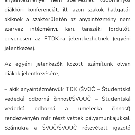
anyaintézményei nem szerveznek tudományos
diákköri konferenciát, ill. azon szakok hallgatói,
akiknek a szakterületén az anyaintézmény nem
szervez intézményi, kari, tanszéki fordulót,
egyenesen az FTDK-ra jelentkezhetnek (egyéni
jelentkezés).
Az egyéni jelenkezők között számítunk olyan
diákok jelentkezésére,
– akik anyaintézményük TDK (ŠVOČ – Študentská
vedecká odborná činnosť/ŠVOUČ – Študentská
vedecká odborná a umelecká činnosť)
rendezvényén már részt vettek pályamunkájukkal.
Számukra a ŠVOČ/ŠVOUČ részvételt igazoló