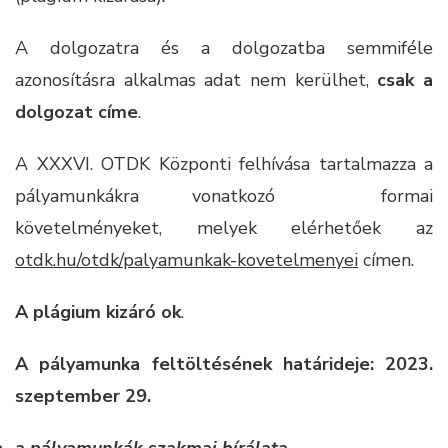
A dolgozatra és a dolgozatba semmiféle
azonosításra alkalmas adat nem kerülhet,
csak a
dolgozat címe
.
A XXXVI. OTDK Központi felhívása tartalmazza a
pályamunkákra vonatkozó formai
követelményeket, melyek elérhetőek az
otdk.hu/otdk/palyamunkak-kovetelmenyei
címen.
A plágium kizáró ok
.
A pályamunka feltöltésének határideje: 2023.
szeptember 29.