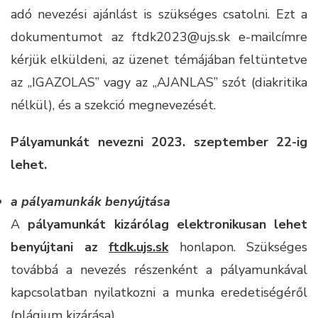
adó nevezési ajánlást is szükséges csatolni. Ezt a
dokumentumot az ftdk2023@ujs.sk e-mailcímre
kérjük elküldeni, az üzenet témájában feltüntetve
az „IGAZOLAS” vagy az „AJANLAS” szót (diakritika
nélkül), és a szekció megnevezését.
Pályamunkát nevezni 2023. szeptember 22-ig
lehet.
a pályamunkák benyújtása
A
pályamunkát kizárólag elektronikusan lehet
benyújtani az
ftdk.ujs.sk
honlapon. Szükséges
továbbá a nevezés részenként a pályamunkával
kapcsolatban nyilatkozni a munka eredetiségéről
(plágium kizárása)
.