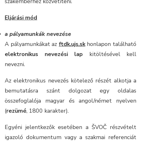
szakemberhez közvetíteni.
Eljárási mód
a pályamunkák nevezése
A pályamunkákat az
ftdk.ujs.sk
honlapon található
elektronikus nevezési lap
kitöltésével kell
nevezni.
Az elektronikus nevezés kötelező részét alkotja a
bemutatásra szánt dolgozat egy oldalas
összefoglalója magyar és angol/német nyelven
(
rezümé
, 1800 karakter).
Egyéni jelentkezők esetében a ŠVOČ részvételt
igazoló dokumentum vagy a szakmai referenciát